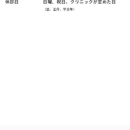
休診日
日曜、祝日、クリニックが定めた日
（盆、正月、学会等）