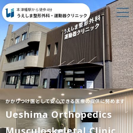
本津幡駅から徒歩4分
MEN
うえしま整形外科・運動器クリニック
U
かかりつけ医として安心できる医療の提供に努めます
Ueshima Orthopedics
Musculoskeletal Clinic