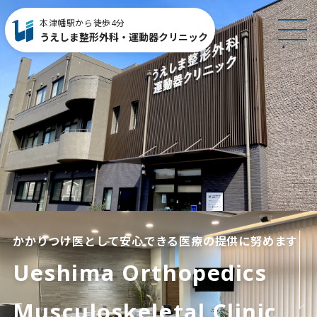
本津幡駅から徒歩4分
MEN
うえしま整形外科・運動器クリニック
U
かかりつけ医として安心できる医療の提供に努めます
Ueshima Orthopedics
Musculoskeletal Clinic