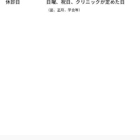
休診日
日曜、祝日、クリニックが定めた日
（盆、正月、学会等）